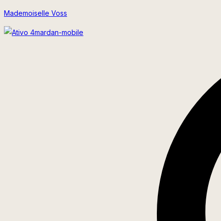
Ir
Mademoiselle Voss
para
o
conteúdo