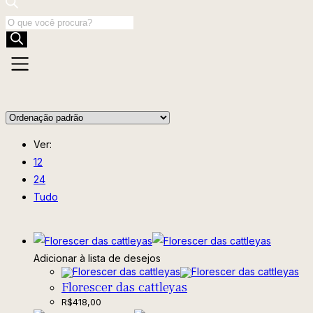
Pesquisar
produtos
Ver:
12
24
Tudo
Adicionar à lista de desejos
Florescer das cattleyas
R$
418,00