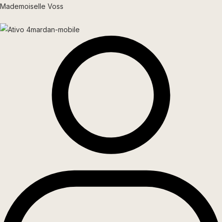
Ir
Mademoiselle Voss
para
o
conteúdo