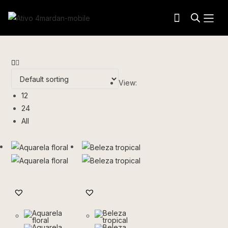
View:
12
24
All