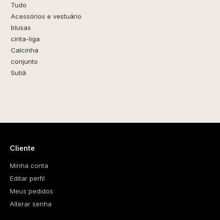
Tudo
Acessórios e vestuário
blusas
cinta-liga
Calcinha
conjunto
Sutiã
Cliente
Minha conta
Editar perfil
Meus pedidos
Alterar senha